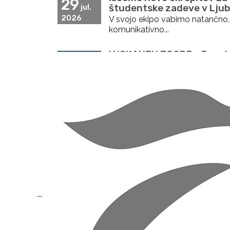
29
študentske zadeve v Ljubl
jul.
2026
V svojo ekipo vabimo natančno,
komunikativno...
V ISKANJU ZGODB - Razst
18
letnika fotografije
jun.
2026
Razstava
V iskanju zgodb
zdru
in...
Vabilo na dogodek "Varno
18
Knjižnici Domžale, 18.5. o
maj.
2026
Sončni dnevi so vse pogostejši,
z...
Utrinki študija