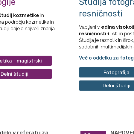
ogije
Študija fotogr
resničnosti
študij kozmetike
in
na področju kozmetike in
Vabljeni v
edina visokoš
tudiji dajejo največ znanja
resničnosti 1. st.
in post
Študija je raznolik in šir
sodobnih multimedijskih a
Več o oddelku za fotogr
tika - magistrski
Fotografija
Delni študiji
Delni študiji
delo v referatu za
NAPOVED