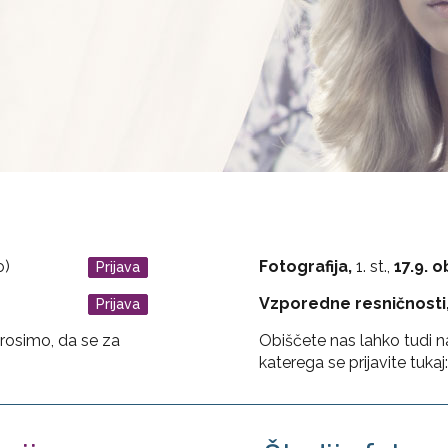
o)
Fotografija,
1. st.,
17.9. 
Prijava
Vzporedne resničnosti
Prijava
Prosimo, da se za
Obiščete nas lahko tudi 
katerega se prijavite tukaj