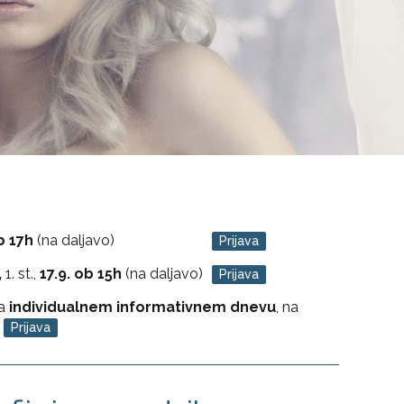
ob 17h
(na daljavo)
Prijava
,
1. st.,
17.9. ob 15h
(na daljavo)
Prijava
na
individualnem informativnem dnevu
, na
:
Prijava