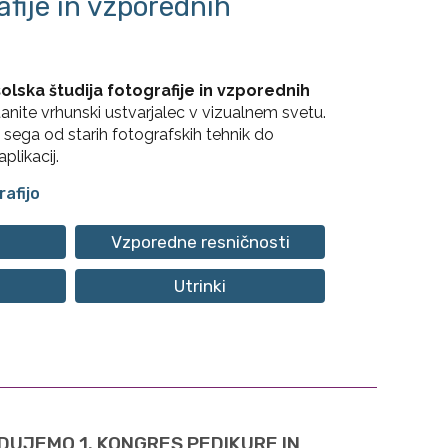
afije in vzporednih
olska študija fotografije in vzporednih
anite vrhunski ustvarjalec v vizualnem svetu.
ok, sega od starih fotografskih tehnik do
plikacij.
afijo
Vzporedne resničnosti
Utrinki
UJEMO 1. KONGRES PEDIKURE IN