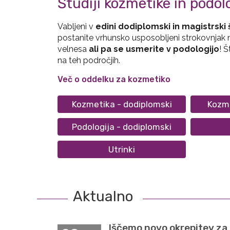
Študiji kozmetike in podol
Vabljeni v
edini dodiplomski in magistrski 
postanite vrhunsko usposobljeni strokovnjak 
velnesa
ali pa se usmerite v podologijo
! Š
na teh področjih.
Več o oddelku za kozmetiko
Kozmetika - dodiplomski
Kozme
Podologija - dodiplomski
Utrinki
Aktualno
Iščemo novo okrepitev za 