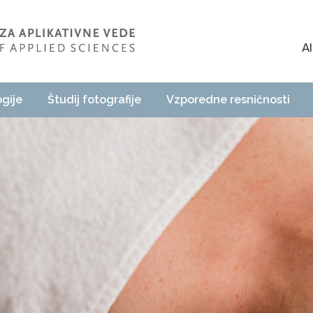
A
ogije
Študij fotografije
Vzporedne resničnosti