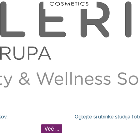
Fotografija
kov.
Oglejte si utrinke študija fo
Več ...