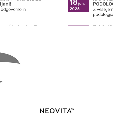
18
jani!
PODOLO
jun.
2026
 odgovorno in
Z veseljem
podologije, 
ava študentov 3.
Zaključi
09
kurativa
jun.
2026
žuje projekte študentk
Zaključili 
 na soncu" v
Prenos z
22
b 17.30
družbo: 
apr.
2026
 temperature naraščajo,
V okviru p
med
...