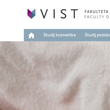
Študij kozmetike
Študij podol