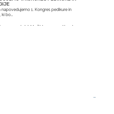
GIJE
 napovedujemo 1. Kongres pedikure in
ki bo...
li smo projekt Moški, preventiva in
: pomen kozmetike in podologije
smo študentski projekt
Moški, preventiva in
...
nanja v okviru projekta XR za
predavanje dr. Tomaža Simetingerja
rojekta
XR za družbo: vizualne pripovedi
Več novic